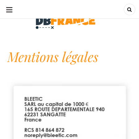
ALLER
AU
CONTENU
dbfrance.fr
dbfrance.fr
Mentions légales