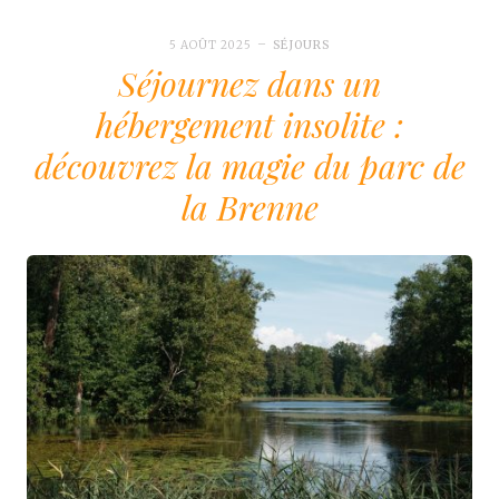
5 AOÛT 2025
SÉJOURS
Séjournez dans un
hébergement insolite :
découvrez la magie du parc de
la Brenne