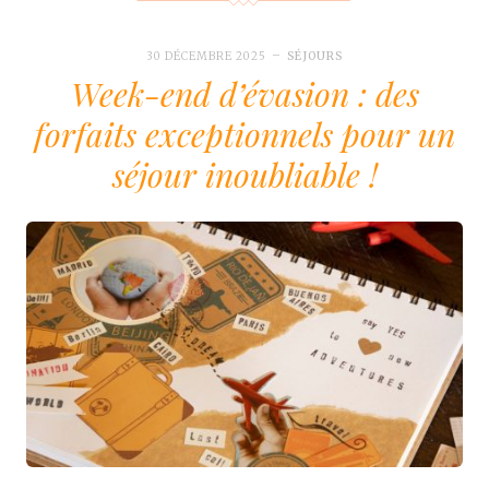
30 DÉCEMBRE 2025
SÉJOURS
Week-end d’évasion : des
forfaits exceptionnels pour un
séjour inoubliable !