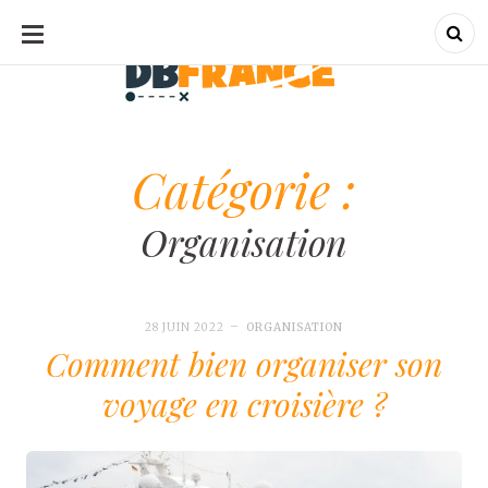
ALLER
AU
CONTENU
dbfrance.fr
dbfrance.fr
Catégorie :
Organisation
28 JUIN 2022
ORGANISATION
Comment bien organiser son
voyage en croisière ?