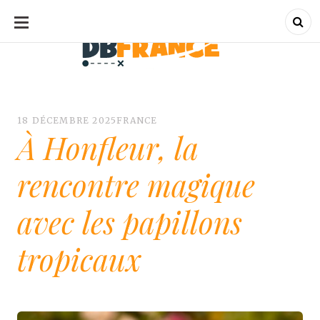
ALLER
AU
CONTENU
dbfrance.fr
dbfrance.fr
18 DÉCEMBRE 2025
FRANCE
À Honfleur, la
rencontre magique
avec les papillons
tropicaux