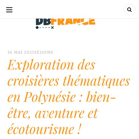
ALLER
AU
CONTENU
dbfrance.fr
dbfrance.fr
16 MAI 2025
SÉJOURS
Exploration des
croisières thématiques
en Polynésie : bien-
être, aventure et
écotourisme !