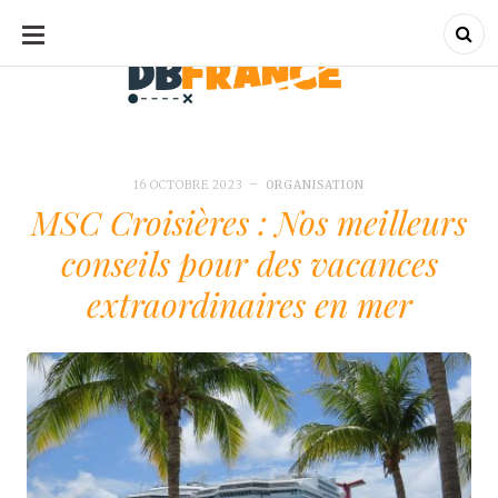
ALLER
AU
CONTENU
dbfrance.fr
dbfrance.fr
16 OCTOBRE 2023
ORGANISATION
MSC Croisières : Nos meilleurs
conseils pour des vacances
extraordinaires en mer