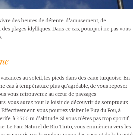
 vivre des heures de détente, d’amusement, de
t des plages idylliques. Dans ce cas, pourquoi ne pas vous
.
gne
vacances au soleil, les pieds dans des eaux turquoise. En
une eau à température plus qu’agréable, de vous reposer
Vous vous retrouverez au cœur de paysages
urs, vous aurez tout le loisir de découvrir de somptueux
. Effectivement, vous pourrez visiter le Puy du Fou, à
e, à 3 700 m d’altitude. Si vous n’êtes pas trop sportif,
ne. Le Parc Naturel de Rio Tinto, vous emmènera vers les
erez surpris par la couleur rouge des eaux et de la beauté