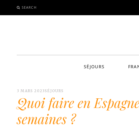
SEARCH
ALLER
AU
CONTENU
SÉJOURS
FRA
3 MARS 2023
SÉJOURS
Quoi faire en Espagne
semaines ?