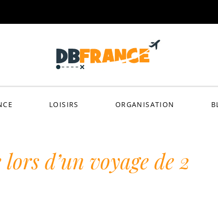
dbfra
NCE
LOISIRS
ORGANISATION
B
 lors d’un voyage de 2