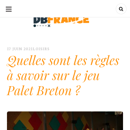
ALLER
AU
CONTENU
dbfrance.fr
dbfrance.fr
17 JUIN 2021
LOISIRS
Quelles sont les règles
à savoir sur le jeu
Palet Breton ?