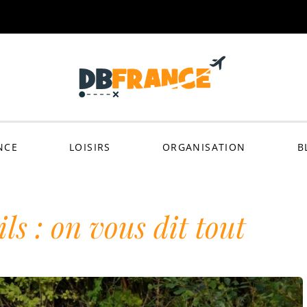
dbfra
NCE
LOISIRS
ORGANISATION
B
ils : on vous dit tout